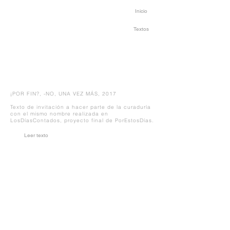
Inicio
Textos
¡POR FIN?, -NO, UNA VEZ MÁS, 2017
Texto de invitación a hacer parte de la curaduría
con el mismo nombre realizada en
LosDíasContados, proyecto final de PorEstosDías.
Leer texto