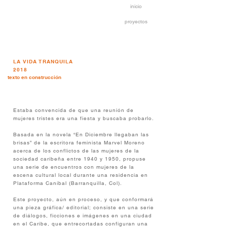
inicio
proyectos
LA VIDA TRANQUILA
2018
texto en construcción
Estaba convencida de que una reunión de
mujeres tristes era una fiesta y buscaba probarlo.
Basada en la novela “En Diciembre llegaban las
brisas” de la escritora feminista Marvel Moreno
acerca de los conflictos de las mujeres de la
sociedad caribeña entre 1940 y 1950, propuse
una serie de encuentros con mujeres de la
escena cultural local durante una residencia en
Plataforma Caníbal (Barranquilla, Col).
Este proyecto, aún en proceso, y que conformará
una pieza gráfica/ editorial; consiste en una serie
de diálogos, ficciones e imágenes en una ciudad
en el Caribe, que entrecortadas configuran una