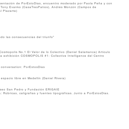
esentación de PorEstoDías, encuentro moderado por Paola Peña y con
 7), Tony Evanko (CasaTresPatios), Andrés Monzón (Campos de
l Plazarte)
ndo las consecuencias del triunfo”
Cosmopolis No.1 El Valor de lo Colectivo (Daniel Salamanca) Articulo
 la exhibición COSMOPOLIS #1: Collective Intelligence del Centro
n conversation: PorEstosDías
espacio libre en Medellín (Daniel Rivera)
Museo San Pedro y Fundación ERIGAIE
a: Rúbricas, caligrafías y fuentes tipográficas. Junto a PorEstosDías.