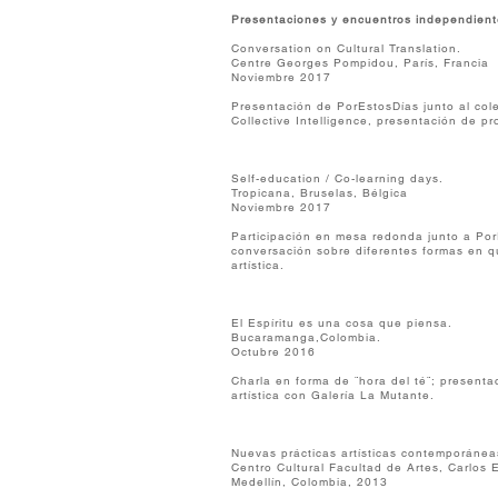
Presentaciones y encuentros independient
Conversation on Cultural Translation.
Centre Georges Pompidou, París, Francia
Noviembre 2017
Presentación de PorEstosDías junto al co
Collective Intelligence, presentación de pr
Self-education / Co-learning days.
Tropicana, Bruselas, Bélgica
Noviembre 2017
Participación en mesa redonda junto a Por
conversación sobre diferentes formas en q
artística.
El Espíritu es una
Bucaramanga,Colombia.
Octubre 2016
Charla en forma de ¨hora del té¨; presentac
artística con Galería La Mutante.
Nuevas prácticas artísticas contemporánea
Centro Cultural Facultad de Artes, Carlos
Medellín, Colombia, 2013