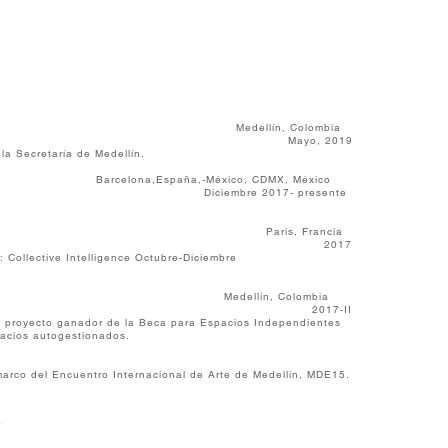
llín Medellín, Colombia
, 2019
la Secretaría de Medellín.
,España,-México, CDMX, México
 2017- presente
ompidou. Paris, Francia
017
 Collective Intelligence Octubre-Diciembre
 de Colombia Medellín, Colombia
17-II
, proyecto ganador de la Beca para Espacios Independientes
 de Cultura a espacios autogestionados.
arco del Encuentro Internacional de Arte de Medellín, MDE15.
7