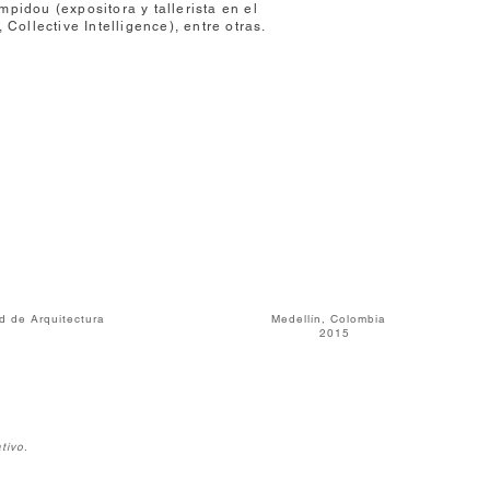
pidou (expositora y tallerista en el
ollective Intelligence), entre otras.
mbia, Facultad de Arquitectura
Medellín, Colombia
cas y Visuales . 2015
tivo
.