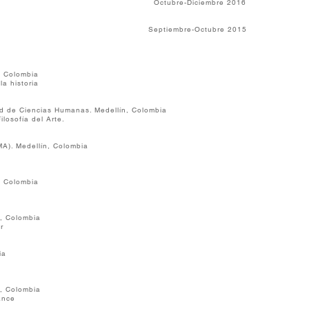
. Octubre-Diciembre 2016
bia. Septiembre-Octubre 2015
n, Colombia
es en la literatura y la historia
ad de Ciencias Humanas. Medellín, Colombia
ilosofía del Arte.
A). Medellín, Colombia
n, Colombia
n, Colombia
er
ia
n, Colombia
ance