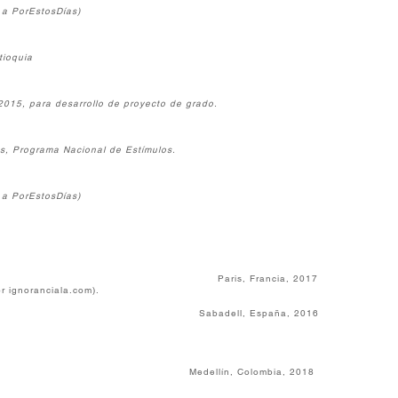
 a PorEstosDías)
tioquia
015, para desarrollo de proyecto de grado.
s, Programa Nacional de Estímulos.
 a PorEstosDías)
des Arts. Paris, Francia, 2017
r ignoranciala.com).
abadell, España, 2016
ellín, Colombia, 2018