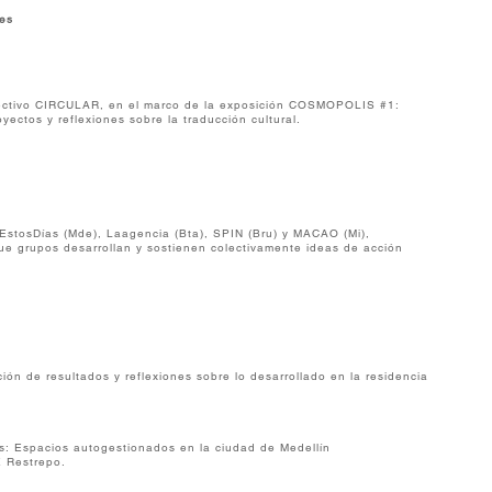
es
lectivo CIRCULAR, en el marco de la exposición COSMOPOLIS #1:
oyectos y reflexiones sobre la traducción cultural.
EstosDías (Mde), Laagencia (Bta), SPIN (Bru) y MACAO (Mi),
ue grupos desarrollan y sostienen colectivamente ideas de acción
 cosa que piensa.
ión de resultados y reflexiones sobre lo desarrollado en la residencia
s: Espacios autogestionados en la ciudad de Medellín
 E Restrepo.