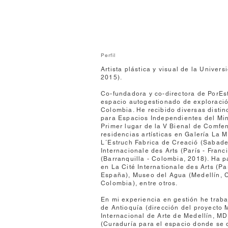
Perfil
Artista plástica y visual de la Unive
2015).
Co-fundadora y co-directora de PorEs
espacio autogestionado de exploración
Colombia. He recibido diversas distin
para Espacios Independientes del Mini
Primer lugar de la V Bienal de Comfen
residencias artísticas en Galería La
L´Estruch Fabrica de Creació (Sabade
Internacionale des Arts (París - Franc
(Barranquilla - Colombia, 2018). Ha p
en La Cité Internationale des Arts (Par
España), Museo del Agua (Medellín, Co
Colombia), entre otros.
En mi experiencia en gestión he trab
de Antioquía (dirección del proyecto
Internacional de Arte de Medellín, 
(Curaduría para el espacio donde se d